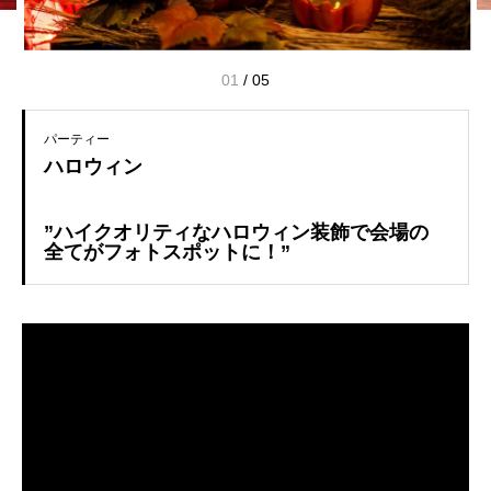
01
/
05
パーティー
ハロウィン
”ハイクオリティなハロウィン装飾で会場の
全てがフォトスポットに！”