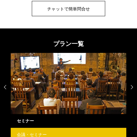
チャットで簡単問合せ
プラン一覧


セミナー
撮
会議・セミナー
撮